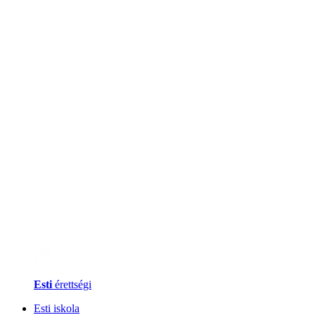
Esti
érettségi
Esti iskola