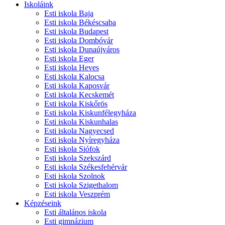
Iskoláink
Esti iskola Baja
Esti iskola Békéscsaba
Esti iskola Budapest
Esti iskola Dombóvár
Esti iskola Dunaújváros
Esti iskola Eger
Esti iskola Heves
Esti iskola Kalocsa
Esti iskola Kaposvár
Esti iskola Kecskemét
Esti iskola Kiskőrös
Esti iskola Kiskunfélegyháza
Esti iskola Kiskunhalas
Esti iskola Nagyecsed
Esti iskola Nyíregyháza
Esti iskola Siófok
Esti iskola Szekszárd
Esti iskola Székesfehérvár
Esti iskola Szolnok
Esti iskola Szigethalom
Esti iskola Veszprém
Képzéseink
Esti általános iskola
Esti gimnázium