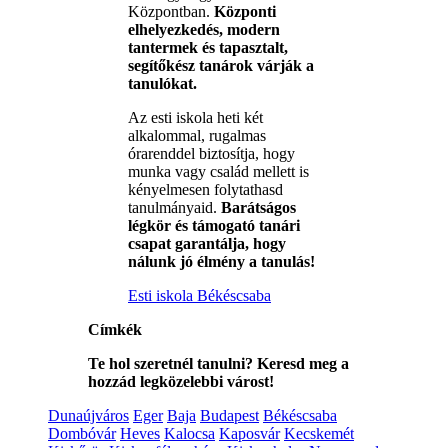
Központban.
Központi
elhelyezkedés, modern
tantermek és tapasztalt,
segítőkész tanárok várják a
tanulókat.
Az esti iskola heti két
alkalommal, rugalmas
órarenddel biztosítja, hogy
munka vagy család mellett is
kényelmesen folytathasd
tanulmányaid.
Barátságos
légkör és támogató tanári
csapat garantálja, hogy
nálunk jó élmény a tanulás!
Esti iskola Békéscsaba
Címkék
Te hol szeretnél tanulni? Keresd meg a
hozzád legközelebbi várost!
Dunaújváros
Eger
Baja
Budapest
Békéscsaba
Dombóvár
Heves
Kalocsa
Kaposvár
Kecskemét