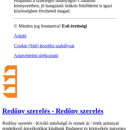
elsajátítsd a szükséges tananyagot! Családias
környezetben, jó hangulatú órákon felnőttként is igazi
közösségben érezheted magad.
© Minden jog fenntartva!
Esti érettségi
Ajánló
Cookie (Süti) kezelési szabályzat
Adatvédelmi tájékoztató
Redőny szerelés - Redőny szerelés
Redőny szerelés - Kiváló minőségű és remek ár / érték aránnyal
rendelkező árnyékolókat kínálunk Budapest és környékén ingyenes