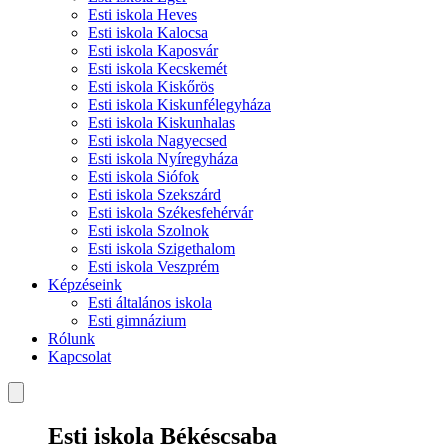
Esti iskola Heves
Esti iskola Kalocsa
Esti iskola Kaposvár
Esti iskola Kecskemét
Esti iskola Kiskőrös
Esti iskola Kiskunfélegyháza
Esti iskola Kiskunhalas
Esti iskola Nagyecsed
Esti iskola Nyíregyháza
Esti iskola Siófok
Esti iskola Szekszárd
Esti iskola Székesfehérvár
Esti iskola Szolnok
Esti iskola Szigethalom
Esti iskola Veszprém
Képzéseink
Esti általános iskola
Esti gimnázium
Rólunk
Kapcsolat
Esti iskola Békéscsaba