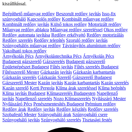
kiszállítással.
Beépíthető műanyag redőny
Beszorult redőny javítás
Isso-fix
szúnyogháló
Kapcsolós redőny
Kombinált műanyag redőny
Kombinált redőny javítás
Külső tokos redőny
Motorizált redőny
Műanyag redőny ablakra
Műanyag redőny szereléssel
Okos redőny
Redőny automata javítása
Redőny erkélyajtó
Redőny motorizálás
Redőny szerelés
Redőny telepítés
Szoruló redőny javítás
Szúnyoghálós műanyag redőny
Távirányítós alumínium redőny
Vakolható tokos redőny
Árnyékolás Pécs
Árnyékolástechnika Pécs
Árnyékolás Pécs
Budapesti gázszerelő
Gázszerelés
Budapesti gázszerelő
Épületgépészet Budapest
Fűtés javítás
Fűtés szerelés Budapest
Fűtésszerelő Mester
Gázkazán javítás
Gázkazán karbantartás
Gázkazán szerelés
Gázkazán Szerelő
Gázszerelő Budapest
Gázszerelő Mester
Kazán javítás
Kazán karbantartás
Kazán szerelés
Kazán szerelő
Kerti Pergola
Klíma árak szereléssel
Klíma beépítés
Klíma javítás Budapest
Klímaszerelés Budapesten
Napellenző
javítás
Napellenző szerelés
Nozo Klímaszerelés
Nyílászáró Mester
Nyílászáró Pécs
Penészmentesítés Budapest
Prémium redőny
Redőny árak
Redőny javítás
Redőny készítés
Redőny szerelés
Szobafestő Mester
Szúnyogháló árak
Szúnyogháló csere
Szúnyogháló javítás
Szúnyogháló szerelés
Tisztasági festés