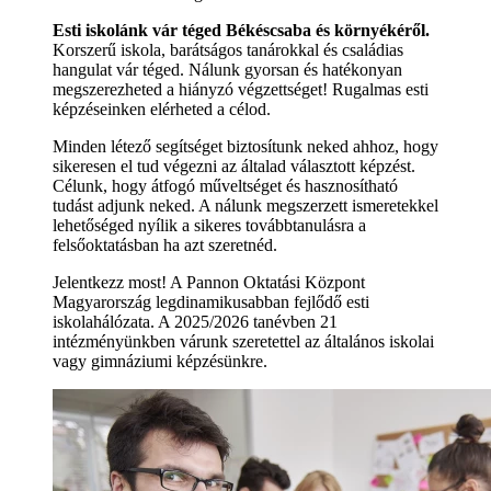
Esti iskolánk vár téged Békéscsaba és környékéről.
Korszerű iskola, barátságos tanárokkal és családias
hangulat vár téged. Nálunk gyorsan és hatékonyan
megszerezheted a hiányzó végzettséget! Rugalmas esti
képzéseinken elérheted a célod.
Minden létező segítséget biztosítunk neked ahhoz, hogy
sikeresen el tud végezni az általad választott képzést.
Célunk, hogy átfogó műveltséget és hasznosítható
tudást adjunk neked. A nálunk megszerzett ismeretekkel
lehetőséged nyílik a sikeres továbbtanulásra a
felsőoktatásban ha azt szeretnéd.
Jelentkezz most! A Pannon Oktatási Központ
Magyarország legdinamikusabban fejlődő esti
iskolahálózata. A 2025/2026 tanévben 21
intézményünkben várunk szeretettel az általános iskolai
vagy gimnáziumi képzésünkre.