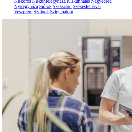
Kiskőrös
Kiskunfélegyháza
Kiskunhalas
Nagyecsed
Nyíregyháza
Siófok
Szekszárd
Székesfehérvár
Veszprém
Szolnok
Szigethalom