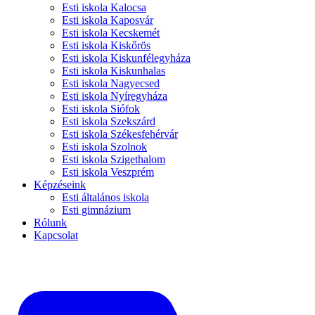
Esti iskola Kalocsa
Esti iskola Kaposvár
Esti iskola Kecskemét
Esti iskola Kiskőrös
Esti iskola Kiskunfélegyháza
Esti iskola Kiskunhalas
Esti iskola Nagyecsed
Esti iskola Nyíregyháza
Esti iskola Siófok
Esti iskola Szekszárd
Esti iskola Székesfehérvár
Esti iskola Szolnok
Esti iskola Szigethalom
Esti iskola Veszprém
Képzéseink
Esti általános iskola
Esti gimnázium
Rólunk
Kapcsolat