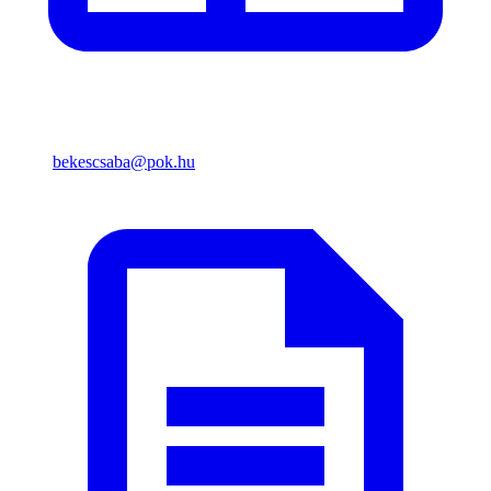
bekescsaba@pok.hu