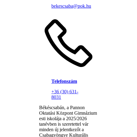
bekescsaba@pok.hu
Telefonszám
+36 (30) 631-
8031
Békéscsabán, a Pannon
Oktatási Központ Gimnázium
esti iskolája a 2025/2026
tanévben is szeretettel vár
minden új jelentkezőt a
Csabagyöngye Kulturális